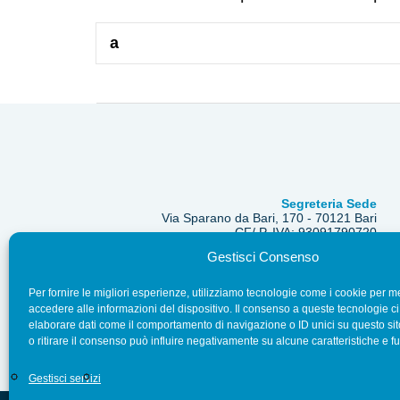
Segreteria Sede
Via Sparano da Bari, 170 - 70121 Bari
CF/ P. IVA: 93091790720
Gestisci Consenso
Pec: segreteria.psicologipuglia@psypec.it
segreteria@psicologipuglia.it
+39 080.5421037
Per fornire le migliori esperienze, utilizziamo tecnologie come i cookie per 
accedere alle informazioni del dispositivo. Il consenso a queste tecnologie ci
elaborare dati come il comportamento di navigazione o ID unici su questo si
o ritirare il consenso può influire negativamente su alcune caratteristiche e fu
Gestisci servizi