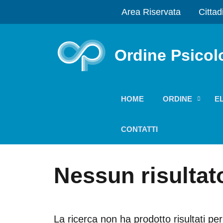
Area Riservata
Cittad
Ordine Psicol
HOME
ORDINE
E
CONTATTI
Nessun risultat
La ricerca non ha prodotto risultati per i