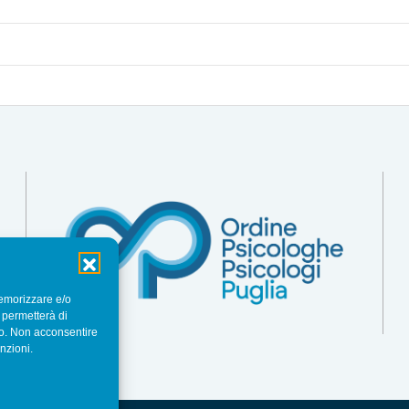
memorizzare e/o
 permetterà di
to. Non acconsentire
nzioni.